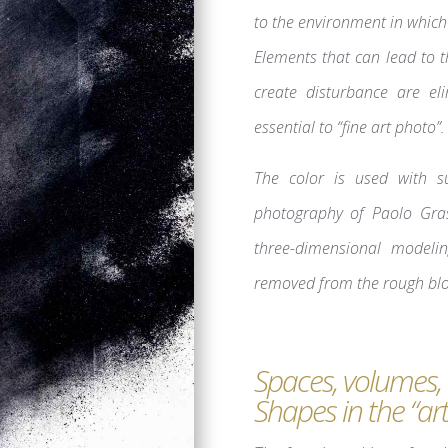
to the environment in which i
Elements that can lead to t
create disturbance are el
essential to “fine art photo”.
The color is used with su
photography of Paolo Gras
three-dimensional modeli
removed from the rough block
Spaces, volumes,
Shapes in the “ar