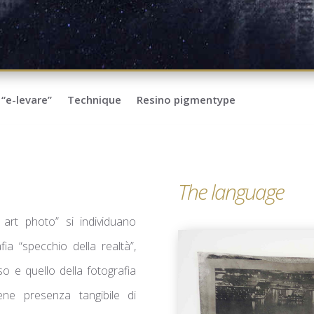
“e-levare”
Technique
Resino pigmentype
The language
e art photo” si individuano
fia “specchio della realtà”,
o e quello della fotografia
viene presenza tangibile di