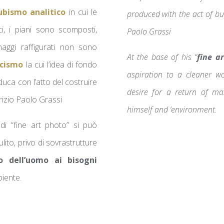
ubismo analitico
in cui le
produced with the act of bu
i, i piani sono scomposti,
Paolo Grassi
onaggi raffigurati non sono
At the base of his “
fine a
icismo
la cui l’idea di fondo
aspiration to a cleaner wo
uca con l’atto del costruire
desire for a return of ma
urizio Paolo Grassi
himself and ‘environment.
 di “fine art photo” si può
ito, privo di sovrastrutture
o dell’uomo ai bisogni
biente.