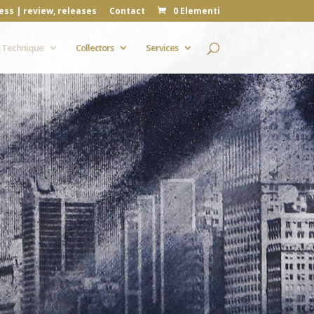
ess | review, releases
Contact
0 Elementi
 Technique
Collectors
Services