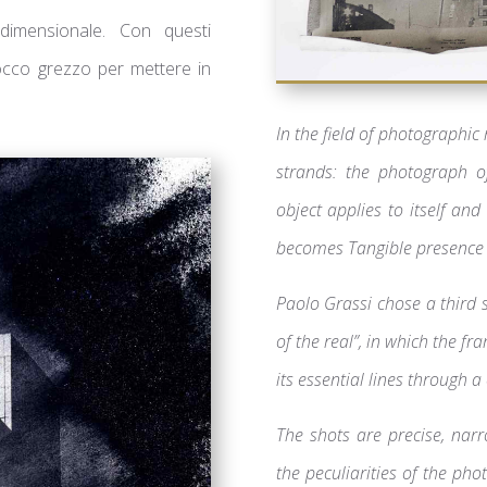
idimensionale. Con questi
locco grezzo per mettere in
In the field of photographic 
strands: the photograph of
object applies to itself and 
becomes
Tangible presence
Paolo Grassi chose a third 
of the real”, in which the fr
its essential lines through 
The shots are precise, nar
the peculiarities of the pho