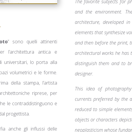
The favorite subjects for p
and the environment. Th
architecture, developed in
”
elements that synthesize vo
oto
” sono quelli attinenti
and then before the print, 
per l’architettura antica e
architectural works he has t
 universitari, lo porta alla
distinguish them and to br
pazi volumetrici e le forme.
designer.
ima della stampa, l’artista
This idea of ​​photography
rchitettoniche riprese, per
currents preferred by the a
 che le contraddistinguono e
reduced to simple elements
 dal progettista.
objects or characters depic
ia anche gli influssi delle
neoplasticism whose fundame