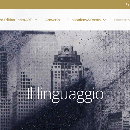
Pr
ed Edition Photo ART
Artworks
Publications & Events
Concept &
Il linguaggio