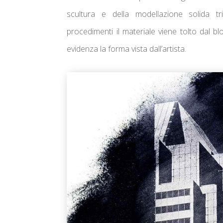
scultura e della modellazione solida tr
procedimenti il materiale viene tolto dal b
evidenza la forma vista dall’artista.