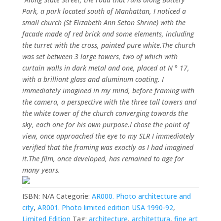
Park, a park located south of Manhattan, I noticed a
small church (St Elizabeth Ann Seton Shrine) with the
facade made of red brick and some elements, including
the turret with the cross, painted pure white.The church
was set between 3 large towers, two of which with
curtain walls in dark metal and one, placed at N ° 17,
with a brilliant glass and aluminum coating. I
immediately imagined in my mind, before framing with
the camera, a perspective with the three tall towers and
the white tower of the church converging towards the
sky, each one for his own purpose.I chose the point of
view, once approached the eye to my SLR I immediately
verified that the framing was exactly as I had imagined
it.The film, once developed, has remained to age for
many years.
ISBN:
N/A
Categorie:
AR000. Photo architecture and
city
,
AR001. Photo limited edition USA 1990-92
,
Limited Edition
Tag:
architecture
,
architettura
,
fine art