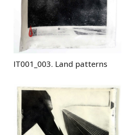
IT001_003. Land patterns