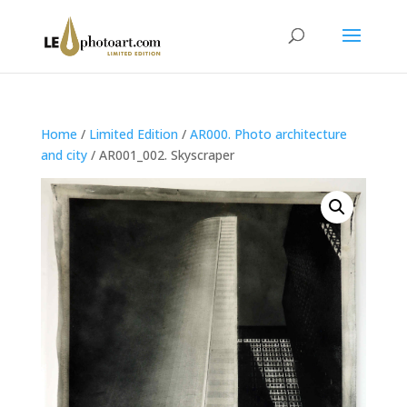
Home
/
Limited Edition
/
AR000. Photo architecture
and city
/ AR001_002. Skyscraper