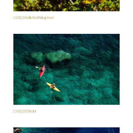
LS003_004. Little Red Riding Hood
LS003_003. Tricolor